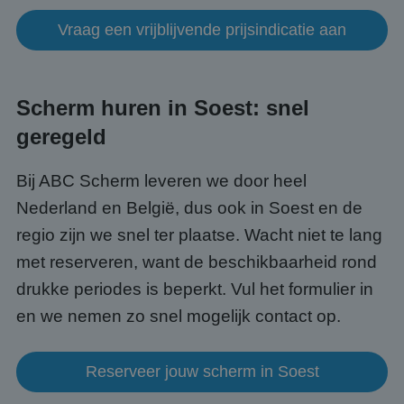
Het i
gesp
Vraag een vrijblijvende prijsindicatie aan
wille
gege
numm
wordt
kan s
Google Privacy Policy
voor 
Scherm huren in Soest: snel
een 
voorb
beho
geregeld
een i
statu
gebru
Bij ABC Scherm leveren we door heel
pagin
Nederland en België, dus ook in Soest en de
CookieScriptConsent
4 weken 2
Deze 
CookieScript
dagen
wordt
www.abcscherm.nl
door 
regio zijn we snel ter plaatse. Wacht niet te lang
Scrip
om d
met reserveren, want de beschikbaarheid rond
cook
van b
drukke periodes is beperkt. Vul het formulier in
onth
cook
en we nemen zo snel mogelijk contact op.
van C
Scrip
nood
corre
Reserveer jouw scherm in Soest