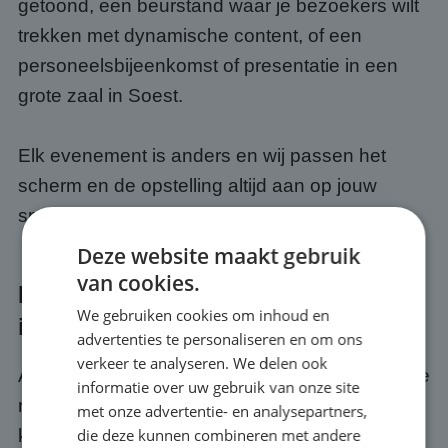
getoond, een beurstand waar je bezoekers wilt
trekken met dynamische content, of een
personeelsbijeenkomst of presentatie in een
grote zaal in Soest.
Elk evenement is anders en wij passen het
scherm en de opstelling altijd aan op jouw
specifieke situatie.
Deze website maakt gebruik
van cookies.
Kwaliteit en service bij jouw event
We gebruiken cookies om inhoud en
in Soest
advertenties te personaliseren en om ons
verkeer te analyseren. We delen ook
Als je een scherm huurt bij ABC Scherm, huur je
informatie over uw gebruik van onze site
meer dan alleen hardware. Je krijgt er een
met onze advertentie- en analysepartners,
die deze kunnen combineren met andere
kwaliteits- en servicegarantie bij. Wij zorgen