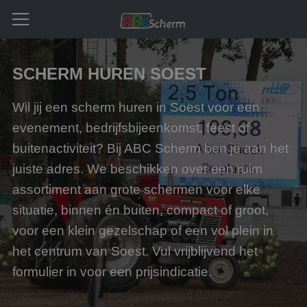
SCHERM HUREN SOEST
Wil jij een scherm huren in Soest voor een
evenement, bedrijfsbijeenkomst, feest of
buitenactiviteit? Bij ABC Scherm ben je aan het
juiste adres. We beschikken over een ruim
assortiment aan grote schermen voor elke
situatie, binnen én buiten, compact of groot,
voor een klein gezelschap of een vol plein in
het centrum van Soest. Vul vrijblijvend het
formulier in voor een prijsindicatie.