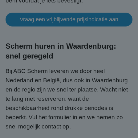
bent voordat je iets bevestigt.
gebru
te o
Het i
gesp
Vraag een vrijblijvende prijsindicatie aan
wille
gege
numm
wordt
kan s
Google Privacy Policy
voor 
Scherm huren in Waardenburg:
een 
voorb
beho
snel geregeld
een i
statu
gebru
Bij ABC Scherm leveren we door heel
pagin
Nederland en België, dus ook in Waardenburg
CookieScriptConsent
4 weken 2
Deze 
CookieScript
dagen
wordt
www.abcscherm.nl
door 
en de regio zijn we snel ter plaatse. Wacht niet
Scrip
om d
te lang met reserveren, want de
cook
van b
beschikbaarheid rond drukke periodes is
onth
cook
beperkt. Vul het formulier in en we nemen zo
van C
Scrip
snel mogelijk contact op.
nood
corre