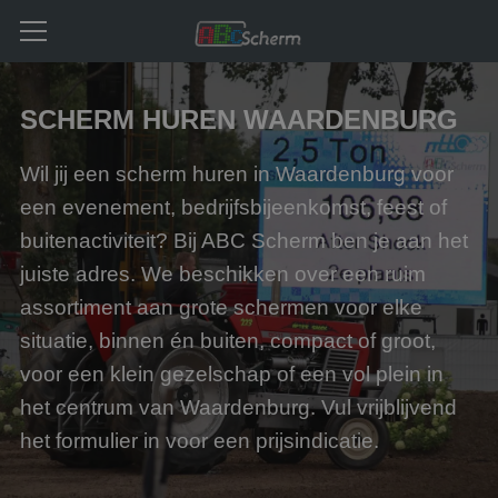
SCHERM HUREN WAARDENBURG
Wil jij een scherm huren in Waardenburg voor
een evenement, bedrijfsbijeenkomst, feest of
buitenactiviteit? Bij ABC Scherm ben je aan het
juiste adres. We beschikken over een ruim
assortiment aan grote schermen voor elke
situatie, binnen én buiten, compact of groot,
voor een klein gezelschap of een vol plein in
het centrum van Waardenburg. Vul vrijblijvend
het formulier in voor een prijsindicatie.