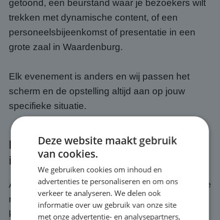
getoond, een beurstand waar je bezoekers wilt
trekken met dynamische content, of een
personeelsbijeenkomst of presentatie in een
grote zaal in Waardenburg.
Elk evenement is anders en wij passen het
scherm en de opstelling altijd aan op jouw
specifieke situatie.
Deze website maakt gebruik
Kwaliteit en service bij jouw event
van cookies.
in Waardenburg
We gebruiken cookies om inhoud en
advertenties te personaliseren en om ons
Als je een scherm huurt bij ABC Scherm, huur je
verkeer te analyseren. We delen ook
meer dan alleen hardware. Je krijgt er een
informatie over uw gebruik van onze site
kwaliteits- en servicegarantie bij. Wij zorgen
met onze advertentie- en analysepartners,