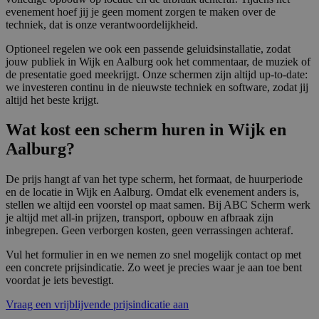
kernfunctionaliteiten van de website mogelijk, zoals
evenement hoef jij je geen moment zorgen te maken over de
gebruikersaanmelding en accountbeheer. De
techniek, dat is onze verantwoordelijkheid.
website kan niet goed worden gebruikt zonder de
strikt noodzakelijke cookies.
Optioneel regelen we ook een passende geluidsinstallatie, zodat
Aanbieder
/
jouw publiek in Wijk en Aalburg ook het commentaar, de muziek of
Naam
Vervaldatum
Omsc
Domein
de presentatie goed meekrijgt. Onze schermen zijn altijd up-to-date:
we investeren continu in de nieuwste techniek en software, zodat jij
PHPSESSID
Sessie
Cook
PHP.net
altijd het beste krijgt.
gege
www.abcscherm.nl
appli
basis
Wat kost een scherm huren in Wijk en
taal. 
ident
Aalburg?
alge
doele
wordt
De prijs hangt af van het type scherm, het formaat, de huurperiode
om va
en de locatie in Wijk en Aalburg. Omdat elk evenement anders is,
van
gebru
stellen we altijd een voorstel op maat samen. Bij ABC Scherm werk
te o
je altijd met all-in prijzen, transport, opbouw en afbraak zijn
Het i
inbegrepen. Geen verborgen kosten, geen verrassingen achteraf.
gesp
wille
gege
Vul het formulier in en we nemen zo snel mogelijk contact op met
numm
een concrete prijsindicatie. Zo weet je precies waar je aan toe bent
wordt
voordat je iets bevestigt.
kan s
Google Privacy Policy
voor 
een 
Vraag een vrijblijvende prijsindicatie aan
voorb