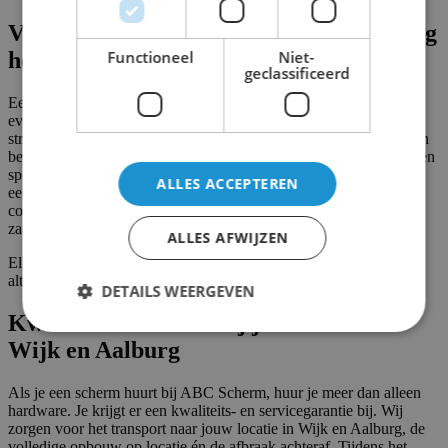
Voor ieder evenement in Wijk en Aalburg
het juiste scherm
Functioneel
Niet-
geclassificeerd
Een scherm huren in Wijk en Aalburg doe je voor allerlei soorten
evenementen en bijeenkomsten. Denk aan een buurtfeest of
straatfeest waarbij iedereen samenkomt rond een groot scherm, een
bedrijfsevenement op een buitenlocatie of in een congresruimte, een
sportevenement waarbij livebeelden en uitslagen worden getoond,
ALLES ACCEPTEREN
een beurstand waar je bezoekers wilt trekken met dynamische
content, of een personeelsbijeenkomst of presentatie in een grote
zaal in Wijk en Aalburg.
ALLES AFWIJZEN
Elk evenement is anders en wij passen het scherm en de opstelling
altijd aan op jouw specifieke situatie.
DETAILS WEERGEVEN
Kwaliteit en service bij jouw event in
Wijk en Aalburg
Strikt noodzakelijk
Prestatie
Targeting
Als je een scherm huurt bij ABC Scherm, huur je meer dan alleen
Functioneel
Niet-geclassificeerd
hardware. Je krijgt er een kwaliteits- en servicegarantie bij. Wij
zorgen voor het transport naar jouw locatie in Wijk en Aalburg, de
Strikt noodzakelijke cookies maken de
volledige opbouw op locatie én de afbraak achteraf. Tijdens het