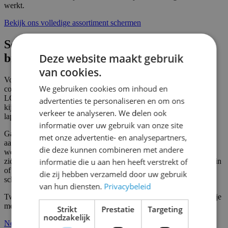
werkt.
Bekijk ons volledige assortiment schermen
Scherm huren in Wijk en Aalburg:
binnen of buiten?
Deze website maakt gebruik
van cookies.
Voor een indoor evenement in een feestzaal, sportkantine,
We gebruiken cookies om inhoud en
congresruimte of beurshal in Wijk en Aalburg is een grote TV of
LCD scherm vaak de beste keuze. Scherp beeld op kortere
advertenties te personaliseren en om ons
kijkafstand, snel op te stellen en eenvoudig aan te sluiten op een
verkeer te analyseren. We delen ook
laptop of mediaspeler.
informatie over uw gebruik van onze site
Gaat het om buiten? Dan is een outdoor LED scherm de
met onze advertentie- en analysepartners,
aangewezen optie. Speciaal gebouwd voor buitengebruik,
die deze kunnen combineren met andere
weerbestendig en zo helder dat het beeld ook bij fel zonlicht goed
zichtbaar blijft. Op een marktplein, een sportpark, een festivalterrein
informatie die u aan hen heeft verstrekt of
of een bedrijventerrein in Wijk en Aalburg, een outdoor LED
die zij hebben verzameld door uw gebruik
scherm valt altijd op en bereikt iedereen.
van hun diensten.
Privacybeleid
Twijfel je wat het beste past? Onze specialisten denken graag met je
mee.
Strikt
Prestatie
Targeting
noodzakelijk
Neem gerust contact op