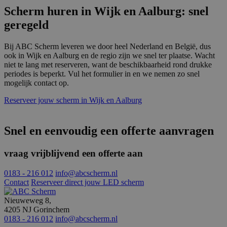
beho
Scherm huren in Wijk en Aalburg: snel
een i
statu
geregeld
gebru
pagin
CookieScriptConsent
4 weken 2
Deze 
CookieScript
Bij ABC Scherm leveren we door heel Nederland en België, dus
dagen
wordt
www.abcscherm.nl
ook in Wijk en Aalburg en de regio zijn we snel ter plaatse. Wacht
door 
niet te lang met reserveren, want de beschikbaarheid rond drukke
Scrip
om d
periodes is beperkt. Vul het formulier in en we nemen zo snel
cook
mogelijk contact op.
van b
onth
Reserveer jouw scherm in Wijk en Aalburg
cook
van C
Scrip
nood
Snel en eenvoudig een offerte aanvragen
corre
vraag vrijblijvend een offerte aan
0183 - 216 012
info@abcscherm.nl
Aanbieder
/
Naam
Vervaldatum
Omschrijving
Contact
Reserveer direct jouw LED scherm
Domein
Aanbieder
/
Naam
Vervaldatum
Omschrijvin
Domein
fp_user_id
.abcscherm.nl
1 jaar 1
Nieuweweg 8,
maand
_ga_HQWRRK7W0D
.abcscherm.nl
1 jaar 1
Deze cookie
4205 NJ Gorinchem
Aanbieder
/
Naam
Vervaldatum
Omschrijving
maand
gebruikt do
Domein
0183 - 216 012
info@abcscherm.nl
Google Analy