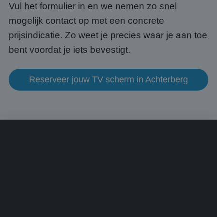
voorb
Vul het formulier in en we nemen zo snel
beho
een i
mogelijk contact op met een concrete
statu
gebru
prijsindicatie. Zo weet je precies waar je aan toe
pagin
bent voordat je iets bevestigt.
CookieScriptConsent
4 weken 2
Deze 
CookieScript
dagen
wordt
www.abcscherm.nl
door 
Scrip
om d
Reserveer jouw TV scherm in Achterberg
cook
van b
onth
cook
van C
Scrip
nood
corre
Aanbieder
/
Naam
Vervaldatum
Omschrijving
Domein
Aanbieder
/
Naam
Vervaldatum
Omschrijvin
Domein
fp_user_id
.abcscherm.nl
1 jaar 1
maand
_ga_HQWRRK7W0D
.abcscherm.nl
1 jaar 1
Deze cookie
Aanbieder
/
Naam
Vervaldatum
Omschrijving
maand
gebruikt do
Domein