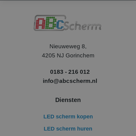
de
gebruikers-ID. Het
analyserapp
kan worden ingest
van de site.
door ingesloten
microsoft-scripts.
Algemeen wordt
aangenomen dat 
synchroniseert tu
veel verschillende
Microsoft-domein
waardoor gebruik
Nieuweweg 8,
kunnen worden
gevolgd.
4205 NJ Gorinchem
_uetsid
1 dag
Deze cookie word
Microsoft
door Bing gebruik
Corporation
om te bepalen we
.abcscherm.nl
0183 - 216 012
advertenties moe
worden weergege
info@abcscherm.nl
die relevant kunn
zijn voor de
eindgebruiker die
site doorneemt.
Diensten
IDE
1 jaar
Deze cookie word
Google LLC
ingesteld door
.doubleclick.net
Doubleclick en voe
informatie uit ove
LED scherm kopen
hoe de eindgebrui
de website gebrui
en over eventuele
LED scherm huren
advertenties die d