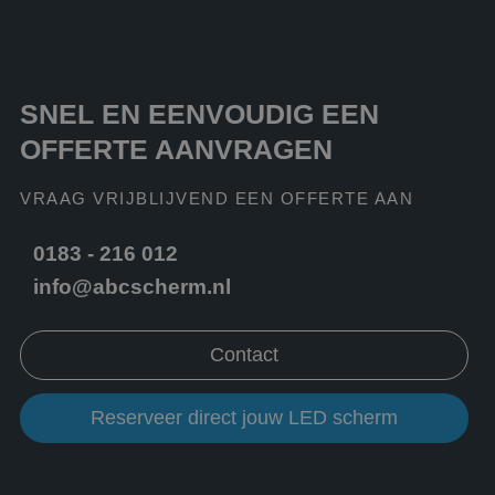
Google Analy
om de sessi
_clck
.abcscherm.nl
1 jaar
Deze cookie word
te behouden
gebruikt om
gebruikersinteract
_ga
1 jaar 1
Deze cooki
Google LLC
en betrokkenheid
maand
is gekoppel
.abcscherm.nl
de website te vol
Google Univ
om de
SNEL EN EENVOUDIG EEN
Analytics - 
gebruikerservarin
belangrijke
websitefunctionali
OFFERTE AANVRAGEN
is van de me
te verbeteren.
algemeen
gebruikte
MUID
1 jaar
Deze cookie word
Microsoft
analyseservi
VRAAG VRIJBLIJVEND EEN OFFERTE AAN
veel gebruikt door
Corporation
Google. Dez
mijn Microsoft als
.bing.com
cookie word
een unieke
gebruikt om
gebruikers-ID. Het
0183 - 216 012
gebruikers t
kan worden ingest
onderschei
door ingesloten
info@abcscherm.nl
door een
microsoft-scripts.
willekeurig
Algemeen wordt
gegenereerd
aangenomen dat 
nummer toe
synchroniseert tu
wijzen als kl
Contact
veel verschillende
Het is opg
Microsoft-domein
in elk
waardoor gebruik
paginaverzo
kunnen worden
een site en 
Reserveer direct jouw LED scherm
gevolgd.
gebruikt om
bezoekers-, 
MUID
1 jaar
Deze cookie word
Microsoft
en
veel gebruikt door
Corporation
campagnege
mijn Microsoft als
.clarity.ms
te berekene
een unieke