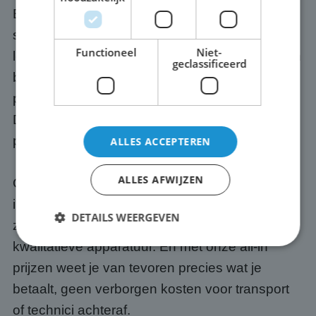
Bij ABC Scherm huur je nooit alleen een
scherm. Wij verzorgen het transport naar jouw
Functioneel
Niet-
locatie in Achterberg, bouwen het scherm op en
geclassificeerd
breken het na afloop weer af. Eén en dezelfde
partij dus. Wil je er ook een geluidssysteem bij?
Dat regelen we optioneel mee, zodat jouw
presentatie of event ook goed klinkt.
ALLES ACCEPTEREN
ALLES AFWIJZEN
Onze schermen zijn altijd up-to-date. Wij
investeren continu in de nieuwste techniek,
DETAILS WEERGEVEN
zodat jij altijd werkt met betrouwbare,
kwalitatieve apparatuur. En met onze all-in
prijzen weet je van tevoren precies wat je
Strikt noodzakelijk
Prestatie
Targeting
betaalt, geen verborgen kosten voor transport
Functioneel
Niet-geclassificeerd
of technici achteraf.