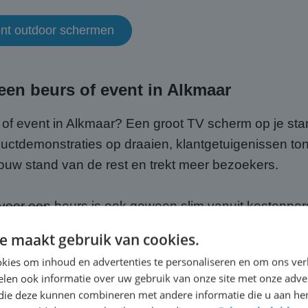
ment outdoor schermen
en beurs of event in Alkmaar
 of event in Alkmaar? Een groot TV scherm op je sta
ductdemonstraties op draaien, klantgetuigenissen ton
ouw stand van de rest en trekt meer bezoekers.
oor een beurs is ook gewoon slim vanuit kostenpersp
 de aanschafkosten vooraf. En omdat wij alles rege
e maakt gebruik van cookies.
e focussen op jouw presentatie en je bezoekers in Alk
kies om inhoud en advertenties te personaliseren en om ons ver
len ook informatie over uw gebruik van onze site met onze adver
or beurzen en events
 die deze kunnen combineren met andere informatie die u aan hen