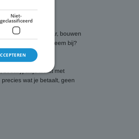
Niet-
geclassificeerd
jouw locatie in Alkmaar, bouwen
r ook een geluidssysteem bij?
ACCEPTEREN
zodat jij altijd werkt met
 precies wat je betaalt, geen
rd
elding en
is van de PHP-taal.
einden die wordt
ies te onderhouden.
egenereerd