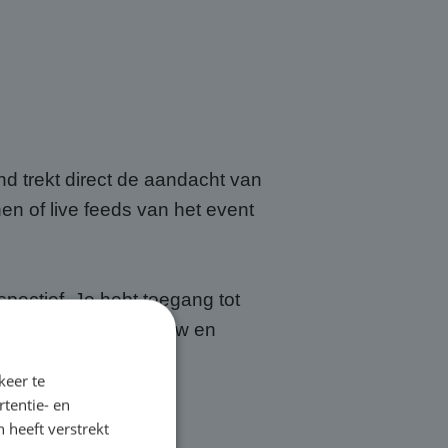
nd trekt direct de aandacht van
en of live feeds van het event
ectief. Je hebt toegang tot
len, transport, opbouw en
maar.
keer te
tentie- en
 heeft verstrekt