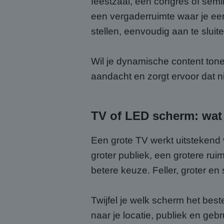
feestzaal, een congres of semi
een vergaderruimte waar je een
stellen, eenvoudig aan te sluit
Wil je dynamische content tone
aandacht en zorgt ervoor dat ni
TV of LED scherm: wat 
Een grote TV werkt uitstekend v
groter publiek, een grotere ru
betere keuze. Feller, groter e
Twijfel je welk scherm het best
naar je locatie, publiek en geb