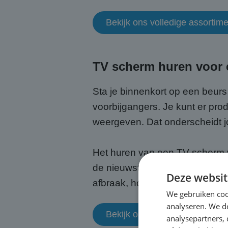
Bekijk ons volledige assorti
TV scherm huren voor e
Sta je binnenkort op een beurs
voorbijgangers. Je kunt er pro
weergeven. Dat onderscheidt j
Het huren van een TV scherm v
de nieuwste technologie zonder
Deze websit
afbraak, hoef jij alleen maar t
We gebruiken coo
analyseren. We de
Bekijk onze mogelijkheden vo
analysepartners,