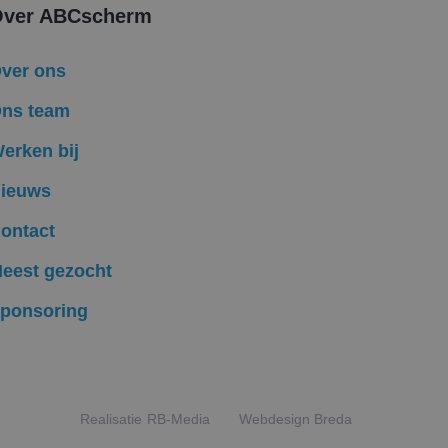
uiker op te slaan en
ver ABCscherm
bruikerssessie voor
formatie uit over
ver ons
ele advertenties
mde website
ns team
ken om het gebruik
erken bij
Ads en is een
komen met een
ieuws
ontact
ten te leveren,
eest gezocht
ponsoring
Realisatie
RB-Media
Webdesign Breda