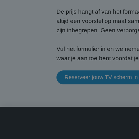
De prijs hangt af van het forma
altijd een voorstel op maat sam
CookieScriptConse
zijn inbegrepen. Geen verborg
Vul het formulier in en we neme
Naam
waar je aan toe bent voordat je 
Naam
fp_user_id
Aanb
Naam
Dome
_ga_HQWRRK7W0D
Reserveer jouw TV scherm in
_clck
.abcs
_ga
MUID
Micr
Corp
.bin
MUID
Micr
Corp
.clar