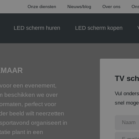
Onze diensten
Nieuws/blog
Over ons
Ons
LED scherm huren
LED scherm kopen
KMAAR
TV sch
r voor een evenement,
Vul onder
rm beschikken we over
snel mogel
ormaten, perfect voor
der beeld wilt neerzetten
n sportavond organiseert in
atie plant in een