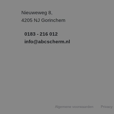
.abcs
Nieuweweg 8,
_gcl_au
Goog
.abcs
4205 NJ Gorinchem
SM
.c.cla
0183 - 216 012
info@abcscherm.nl
_uetvid
Micr
Corp
.abcs
_fbp
Meta
Inc.
.abcs
Algemene voorwaarden
Privacy