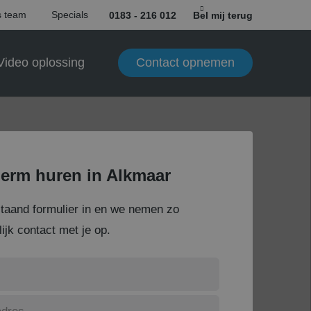
 team
Specials
0183 - 216 012
Bel mij terug
Contact opnemen
Video oplossing
erm huren in Alkmaar
staand formulier in en we nemen zo
ijk contact met je op.