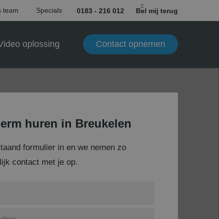
 team
Specials
0183 - 216 012
Bel mij terug
Contact opnemen
Video oplossing
erm huren in Breukelen
staand formulier in en we nemen zo
ijk contact met je op.