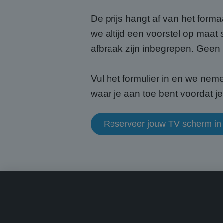
De prijs hangt af van het forma
we altijd een voorstel op maat 
CookieScriptConse
afbraak zijn inbegrepen. Geen
Vul het formulier in en we neme
Naam
waar je aan toe bent voordat je 
Naam
fp_user_id
Aanb
Naam
Dome
_ga_HQWRRK7W0D
Reserveer jouw TV scherm in
_clck
.abcs
_ga
MUID
Micr
Corp
.bin
MUID
Micr
Corp
.clar