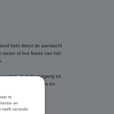
and trekt direct de aandacht
 tonen of live feeds van het
s.
ectief. Je hebt toegang tot
len, transport, opbouw en
eukelen.
keer te
tentie- en
 heeft verstrekt