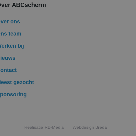
uiker op te slaan en
ver ABCscherm
bruikerssessie voor
formatie uit over
ver ons
ele advertenties
mde website
ns team
ken om het gebruik
erken bij
Ads en is een
komen met een
ieuws
ontact
ten te leveren,
eest gezocht
ponsoring
Realisatie
RB-Media
Webdesign Breda