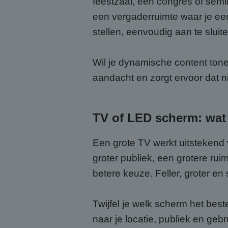
feestzaal, een congres of semi
een vergaderruimte waar je een
stellen, eenvoudig aan te sluit
Wil je dynamische content tone
aandacht en zorgt ervoor dat ni
TV of LED scherm: wat 
Een grote TV werkt uitstekend v
groter publiek, een grotere ru
betere keuze. Feller, groter e
Twijfel je welk scherm het best
naar je locatie, publiek en geb