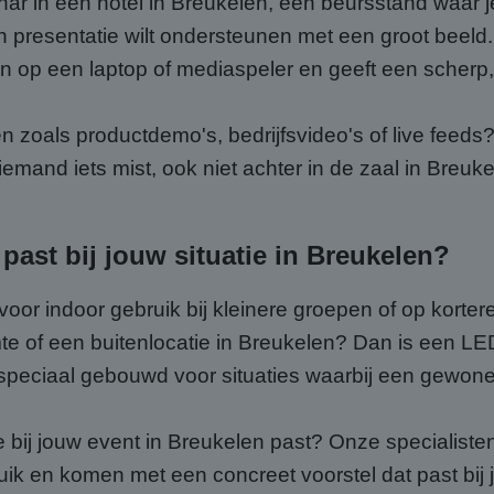
nar in een hotel in Breukelen, een beursstand waar je
 presentatie wilt ondersteunen met een groot beeld.
en op een laptop of mediaspeler en geeft een scherp,
n zoals productdemo's, bedrijfsvideo's of live feeds
emand iets mist, ook niet achter in de zaal in Breuke
past bij jouw situatie in Breukelen?
oor indoor gebruik bij kleinere groepen of op korter
imte of een buitenlocatie in Breukelen? Dan is een L
n speciaal gebouwd voor situaties waarbij een gewone
e bij jouw event in Breukelen past? Onze specialiste
ruik en komen met een concreet voorstel dat past bij j