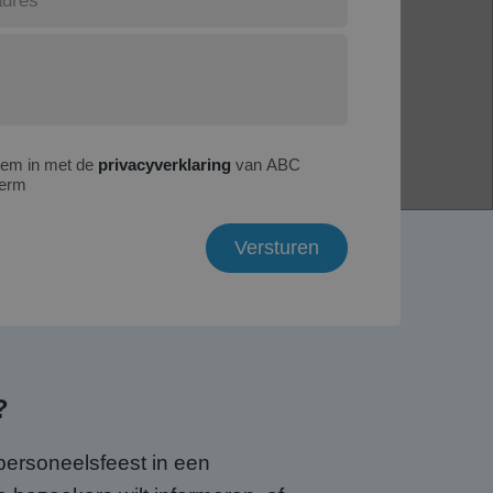
tem in met de
privacyverklaring
van ABC
erm
?
personeelsfeest in een