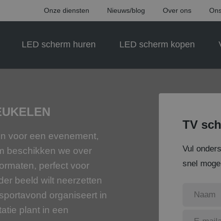
Onze diensten
Nieuws/blog
Over ons
Ons
LED scherm huren
LED scherm kopen
EUKELEN
TV sch
len voor een evenement,
Vul onder
rm beschikken we over
snel mogel
ormaten, perfect voor
der beeld wilt neerzetten
n sportavond organiseert in
atie plant in een