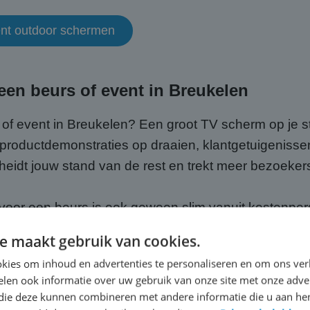
ment outdoor schermen
en beurs of event in Breukelen
 of event in Breukelen? Een groot TV scherm op je st
 productdemonstraties op draaien, klantgetuigenissen
eidt jouw stand van de rest en trekt meer bezoeker
oor een beurs is ook gewoon slim vanuit kostenpersp
 de aanschafkosten vooraf. En omdat wij alles rege
e maakt gebruik van cookies.
e focussen op jouw presentatie en je bezoekers in Br
kies om inhoud en advertenties te personaliseren en om ons ver
len ook informatie over uw gebruik van onze site met onze adver
or beurzen en events
 die deze kunnen combineren met andere informatie die u aan hen