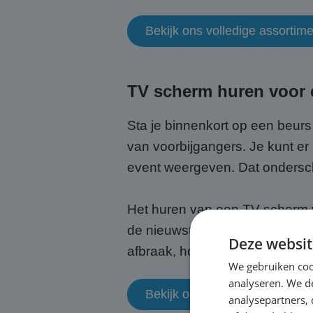
Bekijk ons volledige assorti
TV scherm huren voor e
Sta je binnenkort op een beurs
van voorbijgangers. Je kunt er
event weergeven. Dat ondersch
Het huren van een TV scherm v
de nieuwste technologie zonder
Deze websit
afbraak, hoef jij alleen maar t
We gebruiken coo
analyseren. We de
Bekijk onze mogelijkheden vo
analysepartners,