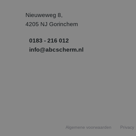
.abcs
Nieuweweg 8,
_gcl_au
Goog
.abcs
4205 NJ Gorinchem
SM
.c.cla
0183 - 216 012
info@abcscherm.nl
_uetvid
Micr
Corp
.abcs
_fbp
Meta
Inc.
.abcs
Algemene voorwaarden
Privacy