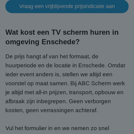
kernfunctionaliteiten van de website mogelijk, zoals
Vraag een vrijblijvende prijsindicatie aan
gebruikersaanmelding en accountbeheer. De
website kan niet goed worden gebruikt zonder de
strikt noodzakelijke cookies.
Aanbieder
/
Naam
Vervaldatum
Omsc
Domein
Wat kost een TV scherm huren in
PHPSESSID
Sessie
Cook
PHP.net
omgeving Enschede?
gege
www.abcscherm.nl
appli
basis
taal. 
De prijs hangt af van het formaat, de
ident
alge
huurperiode en de locatie in Enschede. Omdat
doele
wordt
ieder event anders is, stellen we altijd een
om va
van
voorstel op maat samen. Bij ABC Scherm werk
gebru
te o
je altijd met all-in prijzen, transport, opbouw en
Het i
gesp
afbraak zijn inbegrepen. Geen verborgen
wille
gege
kosten, geen verrassingen achteraf.
numm
wordt
kan s
Google Privacy Policy
voor 
een 
Vul het formulier in en we nemen zo snel
voorb