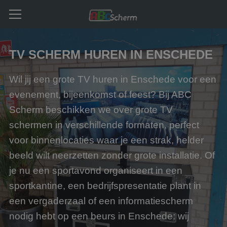
TV SCHERM HUREN IN ENSCHEDE
Wil jij een grote TV huren in Enschede voor een
evenement, bijeenkomst of feest? Bij ABC
Scherm beschikken we over grote TV
schermen in verschillende formaten, perfect
voor binnenlocaties waar je een strak, helder
beeld wilt neerzetten zonder grote installatie. Of
je nu een sportavond organiseert in een
sportkantine, een bedrijfspresentatie plant in
een vergaderzaal of een informatiescherm
nodig hebt op een beurs in Enschede: wij