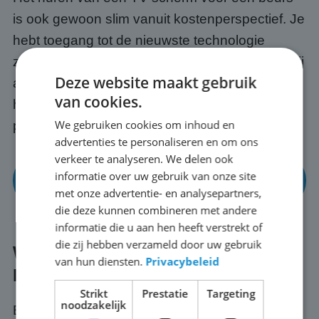
is ook gewoon slim vanuit kostenperspectief. Je
hebt toegang tot de nieuwste technologie
zonder de aanschafkosten vooraf. En omdat wij
Deze website maakt gebruik
alles regelen, transport, opbouw en afbraak,
van cookies.
hoef jij alleen maar te focussen op jouw
We gebruiken cookies om inhoud en
presentatie en je bezoekers in Enschede.
advertenties te personaliseren en om ons
verkeer te analyseren. We delen ook
Bekijk onze mogelijkheden voor beurzen en
informatie over uw gebruik van onze site
events
met onze advertentie- en analysepartners,
die deze kunnen combineren met andere
informatie die u aan hen heeft verstrekt of
die zij hebben verzameld door uw gebruik
Wat regelen wij voor je in
van hun diensten.
Privacybeleid
Enschede?
Strikt
Prestatie
Targeting
noodzakelijk
Bij ABC Scherm huur je nooit alleen een