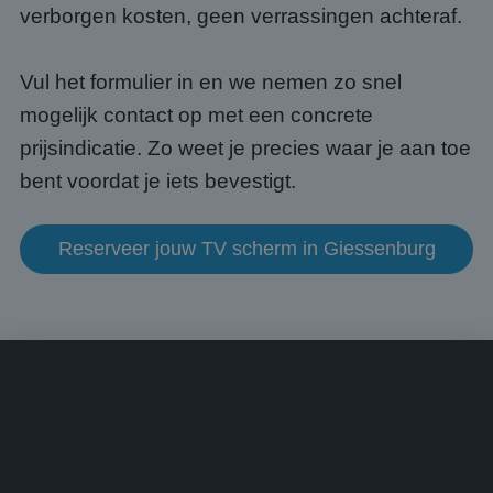
Google Privacy Policy
voor 
verborgen kosten, geen verrassingen achteraf.
een 
voorb
beho
een i
Vul het formulier in en we nemen zo snel
statu
gebru
mogelijk contact op met een concrete
pagin
prijsindicatie. Zo weet je precies waar je aan toe
CookieScriptConsent
4 weken 2
Deze 
CookieScript
dagen
wordt
www.abcscherm.nl
bent voordat je iets bevestigt.
door 
Scrip
om d
cook
van b
Reserveer jouw TV scherm in Giessenburg
onth
cook
van C
Scrip
nood
corre
Aanbieder
/
Naam
Vervaldatum
Omschrijving
Domein
Aanbieder
/
Naam
Vervaldatum
Omschrijvin
Domein
fp_user_id
.abcscherm.nl
1 jaar 1