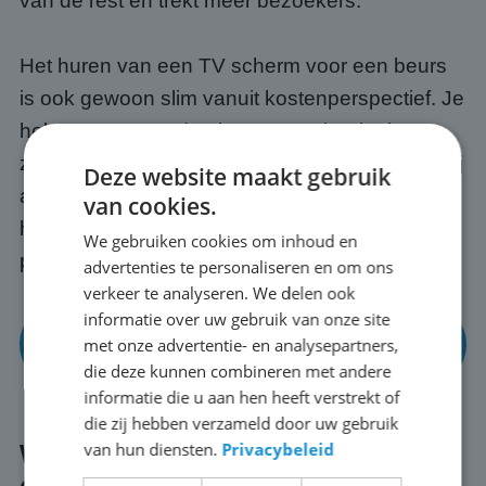
van de rest en trekt meer bezoekers.
Het huren van een TV scherm voor een beurs
is ook gewoon slim vanuit kostenperspectief. Je
hebt toegang tot de nieuwste technologie
zonder de aanschafkosten vooraf. En omdat wij
Deze website maakt gebruik
alles regelen, transport, opbouw en afbraak,
van cookies.
hoef jij alleen maar te focussen op jouw
We gebruiken cookies om inhoud en
presentatie en je bezoekers in Giessenburg.
advertenties te personaliseren en om ons
verkeer te analyseren. We delen ook
informatie over uw gebruik van onze site
Bekijk onze mogelijkheden voor beurzen en
met onze advertentie- en analysepartners,
events
die deze kunnen combineren met andere
informatie die u aan hen heeft verstrekt of
die zij hebben verzameld door uw gebruik
van hun diensten.
Privacybeleid
Wat regelen wij voor je in