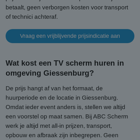
Functioneel
Niet-geclassificeerd
betaalt, geen verborgen kosten voor transport
Strikt noodzakelijke cookies maken de
of technici achteraf.
kernfunctionaliteiten van de website mogelijk, zoals
gebruikersaanmelding en accountbeheer. De
website kan niet goed worden gebruikt zonder de
strikt noodzakelijke cookies.
Vraag een vrijblijvende prijsindicatie aan
Aanbieder
/
Naam
Vervaldatum
Omsc
Domein
PHPSESSID
Sessie
Cook
PHP.net
gege
www.abcscherm.nl
Wat kost een TV scherm huren in
appli
basis
omgeving Giessenburg?
taal. 
ident
alge
doele
De prijs hangt af van het formaat, de
wordt
om va
huurperiode en de locatie in Giessenburg.
van
gebru
Omdat ieder event anders is, stellen we altijd
te o
Het i
een voorstel op maat samen. Bij ABC Scherm
gesp
wille
werk je altijd met all-in prijzen, transport,
gege
numm
wordt
opbouw en afbraak zijn inbegrepen. Geen
kan s