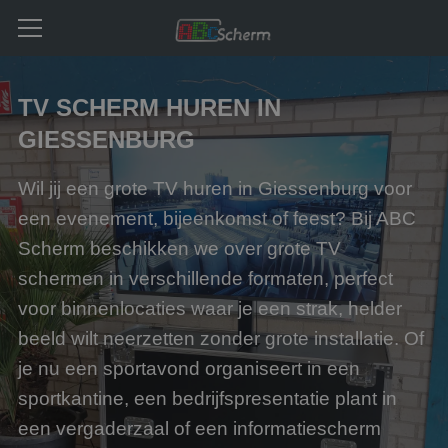
TV SCHERM HUREN IN
GIESSENBURG
Wil jij een grote TV huren in Giessenburg voor
een evenement, bijeenkomst of feest? Bij ABC
Scherm beschikken we over grote TV
schermen in verschillende formaten, perfect
voor binnenlocaties waar je een strak, helder
beeld wilt neerzetten zonder grote installatie. Of
je nu een sportavond organiseert in een
sportkantine, een bedrijfspresentatie plant in
een vergaderzaal of een informatiescherm