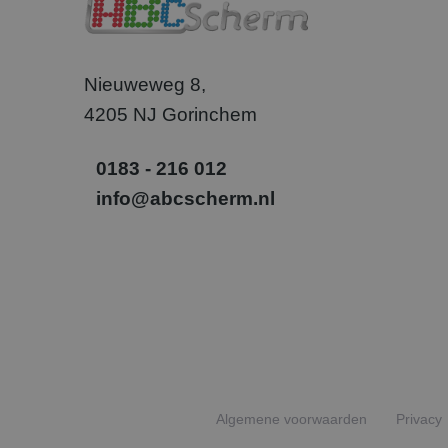
_gcl_au
Goog
.abcs
Nieuweweg 8,
4205 NJ Gorinchem
SM
.c.cla
_uetvid
Micr
0183 - 216 012
Corp
.abcs
info@abcscherm.nl
_fbp
Meta
Inc.
.abcs
Algemene voorwaarden
Privacy