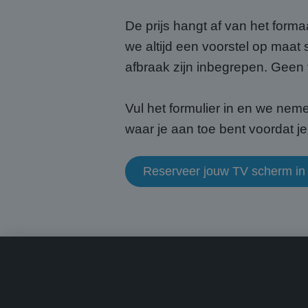
De prijs hangt af van het forma
CookieScriptConse
we altijd een voorstel op maat 
afbraak zijn inbegrepen. Geen
Naam
Vul het formulier in en we neme
Naam
fp_user_id
waar je aan toe bent voordat je 
Aanb
Naam
Dome
_ga_HQWRRK7W0D
_clck
.abcs
Reserveer jouw TV scherm in 
_ga
MUID
Micr
Corp
.bin
MUID
Micr
Corp
.clar