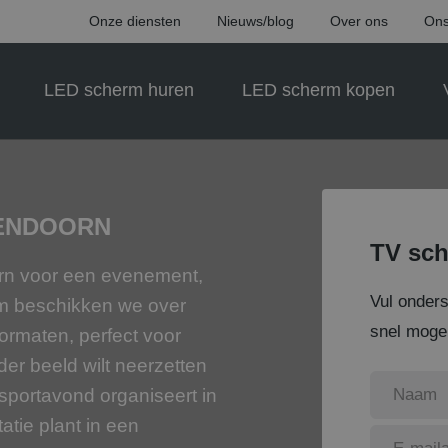
Onze diensten
Nieuws/blog
Over ons
Ons
LED scherm huren
LED scherm kopen
ZENDOORN
TV sch
oorn voor een evenement,
Vul onder
rm beschikken we over
snel mogel
ormaten, perfect voor
der beeld wilt neerzetten
n sportavond organiseert in
atie plant in een