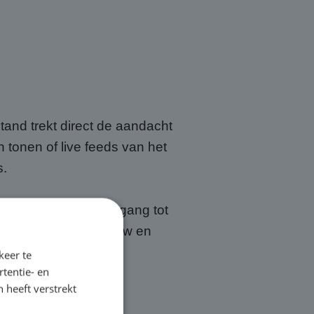
tand trekt direct de aandacht
 tonen of live feeds van het
s.
ectief. Je hebt toegang tot
len, transport, opbouw en
endoorn.
keer te
tentie- en
 heeft verstrekt