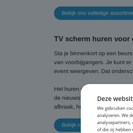
Bekijk ons volledige assorti
TV scherm huren voor e
Sta je binnenkort op een beurs
van voorbijgangers. Je kunt er
event weergeven. Dat ondersch
Het huren van een TV scherm v
Deze websit
de nieuwste technologie zonder
afbraak, hoef jij alleen maar t
We gebruiken coo
analyseren. We de
analysepartners,
Bekijk onze mogelijkheden vo
of die zij hebbe