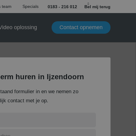
 team
Specials
0183 - 216 012
Bel mij terug
Contact opnemen
Video oplossing
erm huren in Ijzendoorn
staand formulier in en we nemen zo
ijk contact met je op.