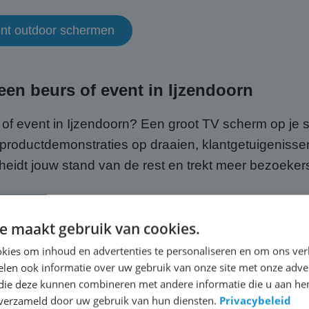
ment outdoor schermen
en beurs of event in Ijzendoorn
 of event in Ijzendoorn? Een groot TV scherm op je s
 productdemonstraties op draaien, klantgetuigenissen
eidt jouw stand van de rest en trekt meer bezoeker
oor een beurs is ook gewoon slim vanuit kostenpersp
e maakt gebruik van cookies.
 de aanschafkosten vooraf. En omdat wij alles rege
e focussen op jouw presentatie en je bezoekers in Ijz
kies om inhoud en advertenties te personaliseren en om ons ver
len ook informatie over uw gebruik van onze site met onze adver
 die deze kunnen combineren met andere informatie die u aan hen
or beurzen en events
n verzameld door uw gebruik van hun diensten.
Privacybeleid