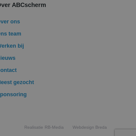
ver ABCscherm
formatie uit over
ele advertenties
ver ons
mde website
ns team
ken om het gebruik
erken bij
Ads en is een
komen met een
ieuws
ten te leveren,
ontact
eest gezocht
ponsoring
Realisatie
RB-Media
Webdesign Breda