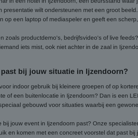
ar in een hotel in Ijzendoorn, een beursstand waar j
 presentatie wilt ondersteunen met een groot beeld.
en op een laptop of mediaspeler en geeft een scherp,
n zoals productdemo's, bedrijfsvideo's of live feeds
emand iets mist, ook niet achter in de zaal in Ijzend
ast bij jouw situatie in Ijzendoorn?
oor indoor gebruik bij kleinere groepen of op korter
imte of een buitenlocatie in Ijzendoorn? Dan is een L
n speciaal gebouwd voor situaties waarbij een gewone
e bij jouw event in Ijzendoorn past? Onze specialist
ruik en komen met een concreet voorstel dat past bij j