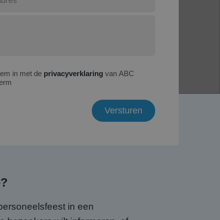
tem in met de
privacyverklaring
van ABC
erm
e?
personeelsfeest in een