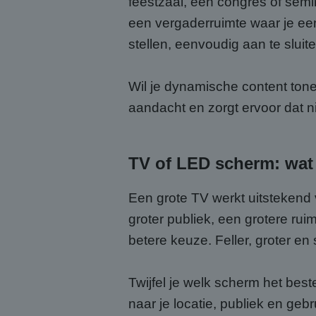
feestzaal, een congres of semin
een vergaderruimte waar je een
stellen, eenvoudig aan te sluit
Wil je dynamische content tone
aandacht en zorgt ervoor dat ni
TV of LED scherm: wat p
Een grote TV werkt uitstekend v
groter publiek, een grotere ru
betere keuze. Feller, groter e
Twijfel je welk scherm het best
naar je locatie, publiek en geb