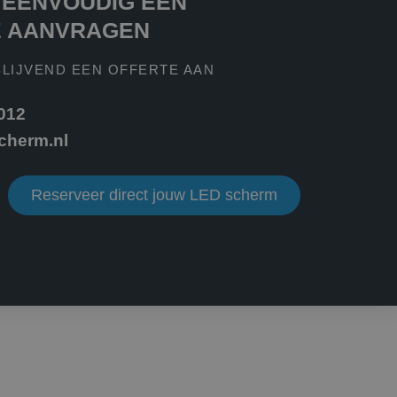
 EENVOUDIG EEN
ke advertenties
oor de
E AANVRAGEN
formatie uit over
BLIJVEND EEN OFFERTE AAN
ele advertenties
mde website
 012
m van Google) om te
ondersteunt.
cherm.nl
 de goede werking
Reserveer direct jouw LED scherm
iker de website
iker mogelijk heeft
ken om het gebruik
ken om het gebruik
lytics software. Het
uiker op te slaan en
bruikerssessie voor