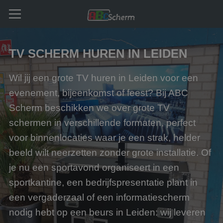
TV SCHERM HUREN IN LEIDEN
Wil jij een grote TV huren in Leiden voor een
evenement, bijeenkomst of feest? Bij ABC
Scherm beschikken we over grote TV
schermen in verschillende formaten, perfect
voor binnenlocaties waar je een strak, helder
beeld wilt neerzetten zonder grote installatie. Of
je nu een sportavond organiseert in een
sportkantine, een bedrijfspresentatie plant in
een vergaderzaal of een informatiescherm
nodig hebt op een beurs in Leiden: wij leveren