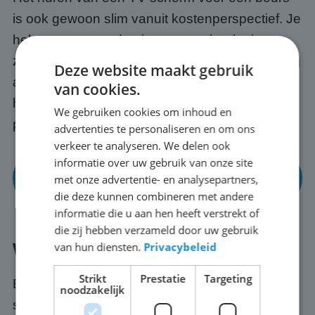
is ook gewoon slim vanuit kostenperspectief. Je
hebt toegang tot de nieuwste technologie
zonder de aanschafkosten vooraf. En omdat wij
Deze website maakt gebruik
alles regelen, transport, opbouw en afbraak,
van cookies.
hoef jij alleen maar te focussen op jouw
We gebruiken cookies om inhoud en
presentatie en je bezoekers in Leiden.
advertenties te personaliseren en om ons
verkeer te analyseren. We delen ook
informatie over uw gebruik van onze site
Bekijk onze mogelijkheden voor beurzen en
met onze advertentie- en analysepartners,
events
die deze kunnen combineren met andere
informatie die u aan hen heeft verstrekt of
die zij hebben verzameld door uw gebruik
van hun diensten.
Privacybeleid
Wat regelen wij voor je in Leiden?
Strikt
Prestatie
Targeting
Bij ABC Scherm huur je nooit alleen een
noodzakelijk
scherm. Wij verzorgen het transport naar jouw