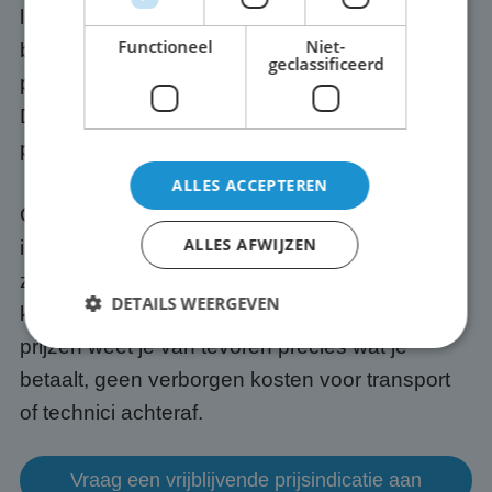
locatie in Leiden, bouwen het scherm op en
Functioneel
Niet-
breken het na afloop weer af. Eén en dezelfde
geclassificeerd
partij dus. Wil je er ook een geluidssysteem bij?
Dat regelen we optioneel mee, zodat jouw
presentatie of event ook goed klinkt.
ALLES ACCEPTEREN
Onze schermen zijn altijd up-to-date. Wij
ALLES AFWIJZEN
investeren continu in de nieuwste techniek,
zodat jij altijd werkt met betrouwbare,
DETAILS WEERGEVEN
kwalitatieve apparatuur. En met onze all-in
prijzen weet je van tevoren precies wat je
betaalt, geen verborgen kosten voor transport
Strikt noodzakelijk
Prestatie
Targeting
of technici achteraf.
Functioneel
Niet-geclassificeerd
Strikt noodzakelijke cookies maken de
Vraag een vrijblijvende prijsindicatie aan
kernfunctionaliteiten van de website mogelijk, zoals