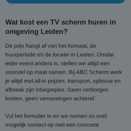
gebruikersaanmelding en accountbeheer. De
website kan niet goed worden gebruikt zonder de
strikt noodzakelijke cookies.
Aanbieder
/
Wat kost een TV scherm huren in
Naam
Vervaldatum
Omsc
Domein
omgeving Leiden?
PHPSESSID
Sessie
Cook
PHP.net
gege
www.abcscherm.nl
appli
De prijs hangt af van het formaat, de
basis
taal. 
ident
huurperiode en de locatie in Leiden. Omdat
alge
doele
ieder event anders is, stellen we altijd een
wordt
om va
voorstel op maat samen. Bij ABC Scherm werk
van
gebru
je altijd met all-in prijzen, transport, opbouw en
te o
Het i
afbraak zijn inbegrepen. Geen verborgen
gesp
wille
kosten, geen verrassingen achteraf.
gege
numm
wordt
kan s
Google Privacy Policy
voor 
Vul het formulier in en we nemen zo snel
een 
voorb
mogelijk contact op met een concrete
beho