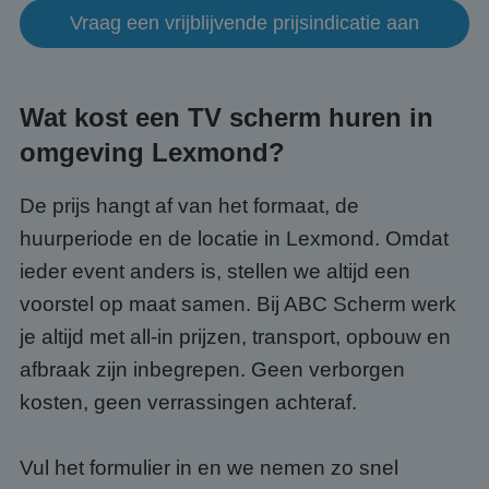
kernfunctionaliteiten van de website mogelijk, zoals
Vraag een vrijblijvende prijsindicatie aan
gebruikersaanmelding en accountbeheer. De
website kan niet goed worden gebruikt zonder de
strikt noodzakelijke cookies.
Aanbieder
/
Naam
Vervaldatum
Omsc
Domein
Wat kost een TV scherm huren in
PHPSESSID
Sessie
Cook
PHP.net
omgeving Lexmond?
gege
www.abcscherm.nl
appli
basis
taal. 
De prijs hangt af van het formaat, de
ident
alge
huurperiode en de locatie in Lexmond. Omdat
doele
wordt
ieder event anders is, stellen we altijd een
om va
van
voorstel op maat samen. Bij ABC Scherm werk
gebru
te o
je altijd met all-in prijzen, transport, opbouw en
Het i
gesp
afbraak zijn inbegrepen. Geen verborgen
wille
gege
kosten, geen verrassingen achteraf.
numm
wordt
kan s
Google Privacy Policy
voor 
een 
Vul het formulier in en we nemen zo snel
voorb