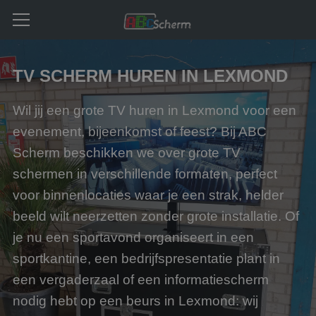
TV SCHERM HUREN IN LEXMOND
Wil jij een grote TV huren in Lexmond voor een
evenement, bijeenkomst of feest? Bij ABC
Scherm beschikken we over grote TV
schermen in verschillende formaten, perfect
voor binnenlocaties waar je een strak, helder
beeld wilt neerzetten zonder grote installatie. Of
je nu een sportavond organiseert in een
sportkantine, een bedrijfspresentatie plant in
een vergaderzaal of een informatiescherm
nodig hebt op een beurs in Lexmond: wij