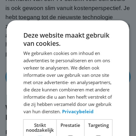
is ook gewoon slim vanuit kostenperspectief. Je
hebt toegang tot de nieuwste technologie
zonder de aanschafkosten vooraf. En omdat wij
Deze website maakt gebruik
alles regelen, transport, opbouw en afbraak,
van cookies.
hoef jij alleen maar te focussen op jouw
We gebruiken cookies om inhoud en
presentatie en je bezoekers in Lexmond.
advertenties te personaliseren en om ons
verkeer te analyseren. We delen ook
Bekijk onze mogelijkheden voor beurzen en
informatie over uw gebruik van onze site
events
met onze advertentie- en analysepartners,
die deze kunnen combineren met andere
informatie die u aan hen heeft verstrekt of
die zij hebben verzameld door uw gebruik
Wat regelen wij voor je in
van hun diensten.
Privacybeleid
Lexmond?
Strikt
Prestatie
Targeting
noodzakelijk
Bij ABC Scherm huur je nooit alleen een