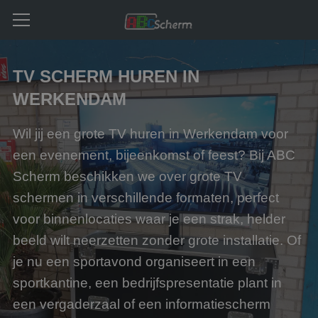
TV SCHERM HUREN IN
WERKENDAM
Wil jij een grote TV huren in Werkendam voor
een evenement, bijeenkomst of feest? Bij ABC
Scherm beschikken we over grote TV
schermen in verschillende formaten, perfect
voor binnenlocaties waar je een strak, helder
beeld wilt neerzetten zonder grote installatie. Of
je nu een sportavond organiseert in een
sportkantine, een bedrijfspresentatie plant in
een vergaderzaal of een informatiescherm