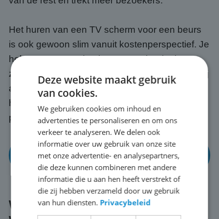
van de rest en trekt meer bezoekers.
Het huren van een TV scherm voor een beurs
is ook gewoon slim vanuit kostenperspectief. Je
hebt toegang tot de nieuwste technologie
zonder de aanschafkosten vooraf. En omdat wij
Deze website maakt gebruik
alles regelen, transport, opbouw en afbraak,
van cookies.
hoef jij alleen maar te focussen op jouw
We gebruiken cookies om inhoud en
presentatie en je bezoekers in Werkendam.
advertenties te personaliseren en om ons
verkeer te analyseren. We delen ook
informatie over uw gebruik van onze site
Bekijk onze mogelijkheden voor beurzen en
met onze advertentie- en analysepartners,
events
die deze kunnen combineren met andere
informatie die u aan hen heeft verstrekt of
die zij hebben verzameld door uw gebruik
van hun diensten.
Privacybeleid
Wat regelen wij voor je in