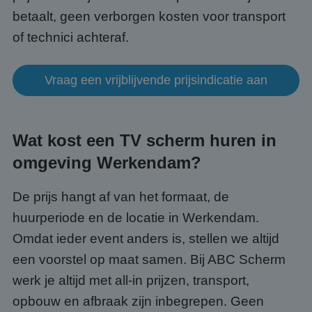
Functioneel
Niet-geclassificeerd
betaalt, geen verborgen kosten voor transport
Strikt noodzakelijke cookies maken de
of technici achteraf.
kernfunctionaliteiten van de website mogelijk, zoals
gebruikersaanmelding en accountbeheer. De
website kan niet goed worden gebruikt zonder de
strikt noodzakelijke cookies.
Vraag een vrijblijvende prijsindicatie aan
Aanbieder
/
Naam
Vervaldatum
Omsc
Domein
PHPSESSID
Sessie
Cook
PHP.net
gege
www.abcscherm.nl
Wat kost een TV scherm huren in
appli
basis
omgeving Werkendam?
taal. 
ident
alge
doele
De prijs hangt af van het formaat, de
wordt
om va
huurperiode en de locatie in Werkendam.
van
gebru
Omdat ieder event anders is, stellen we altijd
te o
Het i
een voorstel op maat samen. Bij ABC Scherm
gesp
wille
werk je altijd met all-in prijzen, transport,
gege
numm
wordt
opbouw en afbraak zijn inbegrepen. Geen
kan s