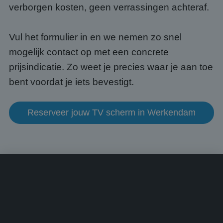
Google Privacy Policy
voor 
verborgen kosten, geen verrassingen achteraf.
een 
voorb
beho
een i
Vul het formulier in en we nemen zo snel
statu
gebru
mogelijk contact op met een concrete
pagin
prijsindicatie. Zo weet je precies waar je aan toe
CookieScriptConsent
4 weken 2
Deze 
CookieScript
dagen
wordt
www.abcscherm.nl
bent voordat je iets bevestigt.
door 
Scrip
om d
cook
van b
Reserveer jouw TV scherm in Werkendam
onth
cook
van C
Scrip
nood
corre
Aanbieder
/
Naam
Vervaldatum
Omschrijving
Domein
Aanbieder
/
Naam
Vervaldatum
Omschrijvin
Domein
fp_user_id
.abcscherm.nl
1 jaar 1