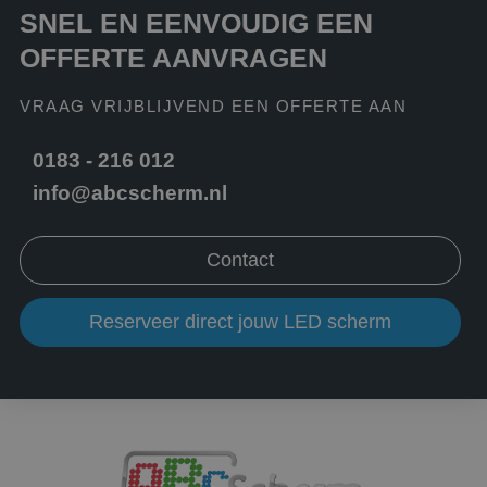
die relevant kunn
SNEL EN EENVOUDIG EEN
zijn voor de
eindgebruiker die
site doorneemt.
OFFERTE AANVRAGEN
IDE
1 jaar
Deze cookie word
Google LLC
ingesteld door
.doubleclick.net
VRAAG VRIJBLIJVEND EEN OFFERTE AAN
Doubleclick en voe
informatie uit ove
hoe de eindgebrui
de website gebrui
0183 - 216 012
en over eventuele
advertenties die d
info@abcscherm.nl
eindgebruiker hee
gezien voordat hij
genoemde websit
bezocht.
Contact
test_cookie
15 minuten
Deze cookie word
Google LLC
geplaatst door
.doubleclick.net
DoubleClick
Reserveer direct jouw LED scherm
(eigendom van
Google) om te
bepalen of de
browser van de
websitebezoeker
cookies ondersteu
SRM_B
1 jaar
Dit is een Microsof
Microsoft
MSN 1st party coo
Corporation
die zorgt voor de
.c.bing.com
goede werking va