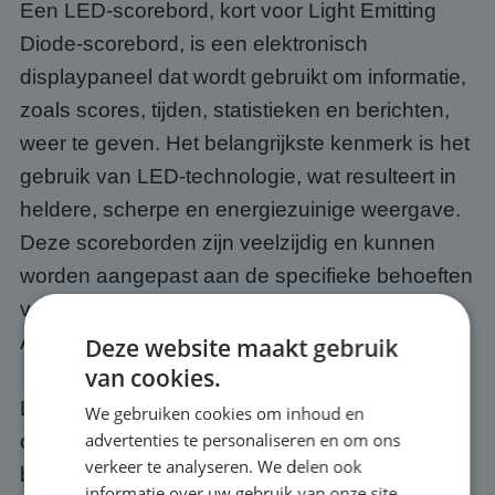
Een LED-scorebord, kort voor Light Emitting
Diode-scorebord, is een elektronisch
displaypaneel dat wordt gebruikt om informatie,
zoals scores, tijden, statistieken en berichten,
weer te geven. Het belangrijkste kenmerk is het
gebruik van LED-technologie, wat resulteert in
heldere, scherpe en energiezuinige weergave.
Deze scoreborden zijn veelzijdig en kunnen
worden aangepast aan de specifieke behoeften
van verschillende evenementen in en rond
Alkmaar.
Deze website maakt gebruik
van cookies.
LED-scoreborden zijn veelzijdige, moderne
We gebruiken cookies om inhoud en
advertenties te personaliseren en om ons
oplossingen die de zichtbaarheid,
verkeer te analyseren. We delen ook
betrokkenheid en effectiviteit van
informatie over uw gebruik van onze site