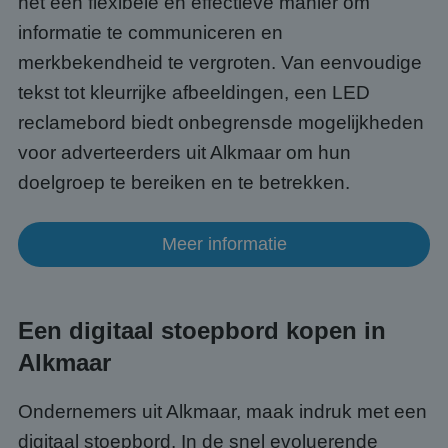
het een flexibele en effectieve manier om
om va
van
informatie te communiceren en
gebru
te o
merkbekendheid te vergroten. Van eenvoudige
Het i
gesp
tekst tot kleurrijke afbeeldingen, een LED
wille
gege
numm
reclamebord biedt onbegrensde mogelijkheden
wordt
kan s
voor adverteerders uit Alkmaar om hun
Google Privacy Policy
voor 
een 
doelgroep te bereiken en te betrekken.
voorb
beho
een i
statu
Meer informatie
gebru
pagin
CookieScriptConsent
4 weken 2
Deze 
CookieScript
dagen
wordt
www.abcscherm.nl
door 
Een digitaal stoepbord kopen in
Scrip
om d
Alkmaar
cook
van b
onth
cook
Ondernemers uit Alkmaar, maak indruk met een
van C
Scrip
digitaal stoepbord. In de snel evoluerende
nood