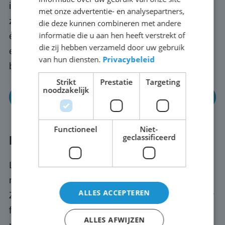
informatieoverdracht aanzienlijk verbeteren. Ze
met onze advertentie- en analysepartners,
zijn geschikt voor uiteenlopende toepassingen
die deze kunnen combineren met andere
informatie die u aan hen heeft verstrekt of
en dragen bij aan het succes en de impact van
die zij hebben verzameld door uw gebruik
evenementen, sporten en zakelijke
van hun diensten.
Privacybeleid
bijeenkomsten in en rond Alkmaar.
Strikt
Prestatie
Targeting
noodzakelijk
Meer informatie
Functioneel
Niet-
geclassificeerd
LED reclamebord kopen in Alkmaar
LED reclameborden zijn opvallend en effectief,
met levendige kleuren die de aandacht trekken.
ALLES ACCEPTEREN
Ze bieden bedrijven en organisaties uit Alkmaar
flexibiliteit en dynamiek voor diverse
ALLES AFWIJZEN