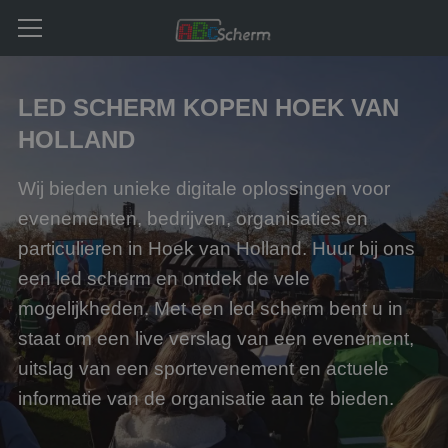
LED SCHERM KOPEN HOEK VAN
HOLLAND
Wij bieden unieke digitale oplossingen voor
evenementen, bedrijven, organisaties en
particulieren in Hoek van Holland. Huur bij ons
een led scherm en ontdek de vele
mogelijkheden. Met een led scherm bent u in
staat om een live verslag van een evenement,
uitslag van een sportevenement en actuele
informatie van de organisatie aan te bieden.