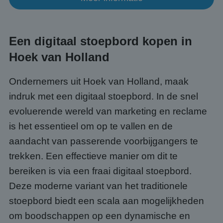
cook
van b
onth
cook
van C
Een digitaal stoepbord kopen in
Scrip
nood
corre
Hoek van Holland
Ondernemers uit Hoek van Holland, maak
indruk met een digitaal stoepbord. In de snel
Aanbieder
/
Naam
Vervaldatum
Omschrijving
Domein
Aanbieder
/
evoluerende wereld van marketing en reclame
Naam
Vervaldatum
Omschrijvin
Domein
fp_user_id
.abcscherm.nl
1 jaar 1
is het essentieel om op te vallen en de
maand
_ga_HQWRRK7W0D
.abcscherm.nl
1 jaar 1
Deze cookie
Aanbieder
/
Naam
Vervaldatum
Omschrijving
maand
gebruikt do
Domein
aandacht van passerende voorbijgangers te
Google Analy
om de sessi
_clck
.abcscherm.nl
1 jaar
Deze cookie word
trekken. Een effectieve manier om dit te
te behouden
gebruikt om
gebruikersinteract
bereiken is via een fraai digitaal stoepbord.
_ga
1 jaar 1
Deze cooki
Google LLC
en betrokkenheid
maand
is gekoppel
.abcscherm.nl
de website te vol
Deze moderne variant van het traditionele
Google Univ
om de
Analytics - 
gebruikerservarin
stoepbord biedt een scala aan mogelijkheden
belangrijke
websitefunctionali
is van de me
te verbeteren.
algemeen
om boodschappen op een dynamische en
gebruikte