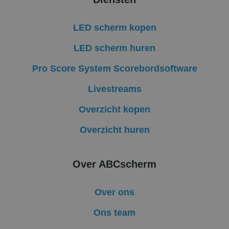
het gebruik van d
website voor inte
analyses te meten
LED scherm kopen
_clsk
1 dag
Deze cookie word
Microsoft
geassocieerd met
.abcscherm.nl
LED scherm huren
Microsoft Clarity
analytics software
Het wordt gebruik
Pro Score System Scorebordsoftware
om informatie ove
de sessie van de
gebruiker op te sl
Livestreams
en om meerdere
paginaweergaven 
combineren tot é
Overzicht kopen
gebruikerssessie v
analytische
doeleinden.
Overzicht huren
_gcl_au
2 maanden 4
Deze cookie word
Google LLC
weken
ingesteld door
.abcscherm.nl
Doubleclick en voe
Over ABCscherm
informatie uit ove
hoe de eindgebrui
de website gebrui
en over eventuele
Over ons
advertenties die d
eindgebruiker hee
gezien voordat hij
Ons team
genoemde websit
bezocht.