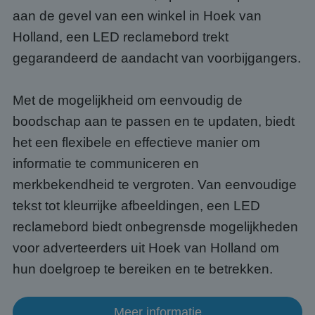
appli
aan de gevel van een winkel in Hoek van
basis
taal. 
Holland, een LED reclamebord trekt
ident
alge
doele
gegarandeerd de aandacht van voorbijgangers.
wordt
om va
van
gebru
Met de mogelijkheid om eenvoudig de
te o
Het i
boodschap aan te passen en te updaten, biedt
gesp
wille
het een flexibele en effectieve manier om
gege
numm
informatie te communiceren en
wordt
kan s
Google Privacy Policy
merkbekendheid te vergroten. Van eenvoudige
voor 
een 
voorb
tekst tot kleurrijke afbeeldingen, een LED
beho
een i
reclamebord biedt onbegrensde mogelijkheden
statu
gebru
voor adverteerders uit Hoek van Holland om
pagin
hun doelgroep te bereiken en te betrekken.
CookieScriptConsent
4 weken 2
Deze 
CookieScript
dagen
wordt
www.abcscherm.nl
door 
Scrip
Meer informatie
om d