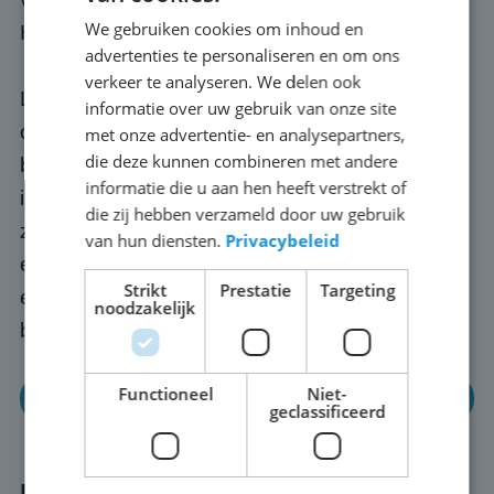
We gebruiken cookies om inhoud en
Hoek van Holland.
advertenties te personaliseren en om ons
verkeer te analyseren. We delen ook
LED-scoreborden zijn veelzijdige, moderne
informatie over uw gebruik van onze site
oplossingen die de zichtbaarheid,
met onze advertentie- en analysepartners,
die deze kunnen combineren met andere
betrokkenheid en effectiviteit van
informatie die u aan hen heeft verstrekt of
informatieoverdracht aanzienlijk verbeteren. Ze
die zij hebben verzameld door uw gebruik
zijn geschikt voor uiteenlopende toepassingen
van hun diensten.
Privacybeleid
en dragen bij aan het succes en de impact van
Strikt
Prestatie
Targeting
evenementen, sporten en zakelijke
noodzakelijk
bijeenkomsten in en rond Hoek van Holland.
Functioneel
Niet-
Meer informatie
geclassificeerd
LED reclamebord kopen in Hoek