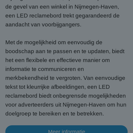
appli
de gevel van een winkel in Nijmegen-Haven,
basis
taal. 
een LED reclamebord trekt gegarandeerd de
ident
alge
doele
aandacht van voorbijgangers.
wordt
om va
van
gebru
Met de mogelijkheid om eenvoudig de
te o
Het i
boodschap aan te passen en te updaten, biedt
gesp
wille
het een flexibele en effectieve manier om
gege
numm
informatie te communiceren en
wordt
kan s
Google Privacy Policy
merkbekendheid te vergroten. Van eenvoudige
voor 
een 
voorb
tekst tot kleurrijke afbeeldingen, een LED
beho
een i
reclamebord biedt onbegrensde mogelijkheden
statu
gebru
voor adverteerders uit Nijmegen-Haven om hun
pagin
doelgroep te bereiken en te betrekken.
CookieScriptConsent
4 weken 2
Deze 
CookieScript
dagen
wordt
www.abcscherm.nl
door 
Scrip
Meer informatie
om d