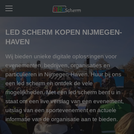
LED SCHERM KOPEN NIJMEGEN-
HAVEN
Wij bieden unieke digitale oplossingen voor
evenementen, bedrijven, organisaties en
particulieren in Nijmegen-Haven. Huur bij ons
een led scherm en ontdek de vele
mogelijkheden. Met een led scherm bent u in
staat om een live verslag van een evenement,
uitslag van een sportevenement en actuele
informatie van de organisatie aan te bieden.