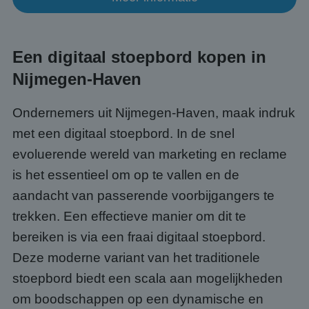
cook
van b
onth
cook
van C
Een digitaal stoepbord kopen in
Scrip
nood
corre
Nijmegen-Haven
Ondernemers uit Nijmegen-Haven, maak indruk
met een digitaal stoepbord. In de snel
Aanbieder
/
Naam
Vervaldatum
Omschrijving
Domein
Aanbieder
/
evoluerende wereld van marketing en reclame
Naam
Vervaldatum
Omschrijvin
Domein
fp_user_id
.abcscherm.nl
1 jaar 1
is het essentieel om op te vallen en de
maand
_ga_HQWRRK7W0D
.abcscherm.nl
1 jaar 1
Deze cookie
Aanbieder
/
Naam
Vervaldatum
Omschrijving
maand
gebruikt do
Domein
aandacht van passerende voorbijgangers te
Google Analy
om de sessi
_clck
.abcscherm.nl
1 jaar
Deze cookie word
trekken. Een effectieve manier om dit te
te behouden
gebruikt om
gebruikersinteract
bereiken is via een fraai digitaal stoepbord.
_ga
1 jaar 1
Deze cooki
Google LLC
en betrokkenheid
maand
is gekoppel
.abcscherm.nl
de website te vol
Deze moderne variant van het traditionele
Google Univ
om de
Analytics - 
gebruikerservarin
stoepbord biedt een scala aan mogelijkheden
belangrijke
websitefunctionali
is van de me
te verbeteren.
algemeen
om boodschappen op een dynamische en
gebruikte