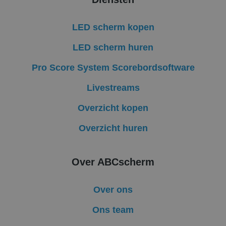
het gebruik van d
website voor inte
analyses te meten
LED scherm kopen
_clsk
1 dag
Deze cookie word
Microsoft
geassocieerd met
.abcscherm.nl
LED scherm huren
Microsoft Clarity
analytics software
Het wordt gebruik
Pro Score System Scorebordsoftware
om informatie ove
de sessie van de
gebruiker op te sl
Livestreams
en om meerdere
paginaweergaven 
combineren tot é
Overzicht kopen
gebruikerssessie v
analytische
doeleinden.
Overzicht huren
_gcl_au
2 maanden 4
Deze cookie word
Google LLC
weken
ingesteld door
.abcscherm.nl
Doubleclick en voe
Over ABCscherm
informatie uit ove
hoe de eindgebrui
de website gebrui
en over eventuele
Over ons
advertenties die d
eindgebruiker hee
gezien voordat hij
Ons team
genoemde websit
bezocht.