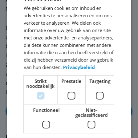
We gebruiken cookies om inhoud en
Nijmegen-Haven.
advertenties te personaliseren en om ons
verkeer te analyseren. We delen ook
LED-scoreborden zijn veelzijdige, moderne
informatie over uw gebruik van onze site
oplossingen die de zichtbaarheid,
met onze advertentie- en analysepartners,
die deze kunnen combineren met andere
betrokkenheid en effectiviteit van
informatie die u aan hen heeft verstrekt of
informatieoverdracht aanzienlijk verbeteren. Ze
die zij hebben verzameld door uw gebruik
zijn geschikt voor uiteenlopende toepassingen
van hun diensten.
Privacybeleid
en dragen bij aan het succes en de impact van
Strikt
Prestatie
Targeting
evenementen, sporten en zakelijke
noodzakelijk
bijeenkomsten in en rond Nijmegen-Haven.
Functioneel
Niet-
Meer informatie
geclassificeerd
LED reclamebord kopen in