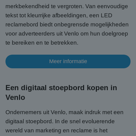
gebru
merkbekendheid te vergroten. Van eenvoudige
te o
Het i
tekst tot kleurrijke afbeeldingen, een LED
gesp
wille
reclamebord biedt onbegrensde mogelijkheden
gege
numm
voor adverteerders uit Venlo om hun doelgroep
wordt
kan s
te bereiken en te betrekken.
Google Privacy Policy
voor 
een 
voorb
beho
een i
Meer informatie
statu
gebru
pagin
CookieScriptConsent
4 weken 2
Deze 
CookieScript
dagen
wordt
www.abcscherm.nl
Een digitaal stoepbord kopen in
door 
Scrip
Venlo
om d
cook
van b
onth
Ondernemers uit Venlo, maak indruk met een
cook
van C
digitaal stoepbord. In de snel evoluerende
Scrip
nood
wereld van marketing en reclame is het
corre