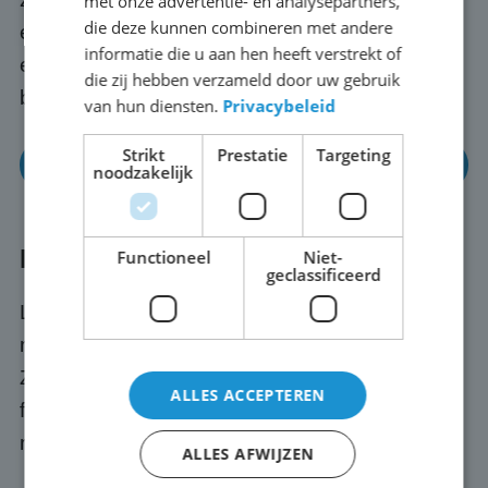
met onze advertentie- en analysepartners,
die deze kunnen combineren met andere
en dragen bij aan het succes en de impact van
informatie die u aan hen heeft verstrekt of
evenementen, sporten en zakelijke
die zij hebben verzameld door uw gebruik
bijeenkomsten in en rond Venlo.
van hun diensten.
Privacybeleid
Strikt
Prestatie
Targeting
Meer informatie
noodzakelijk
LED reclamebord kopen in Venlo
Functioneel
Niet-
geclassificeerd
LED reclameborden zijn opvallend en effectief,
met levendige kleuren die de aandacht trekken.
Ze bieden bedrijven en organisaties uit Venlo
ALLES ACCEPTEREN
flexibiliteit en dynamiek voor diverse
marketingbehoeften.
ALLES AFWIJZEN