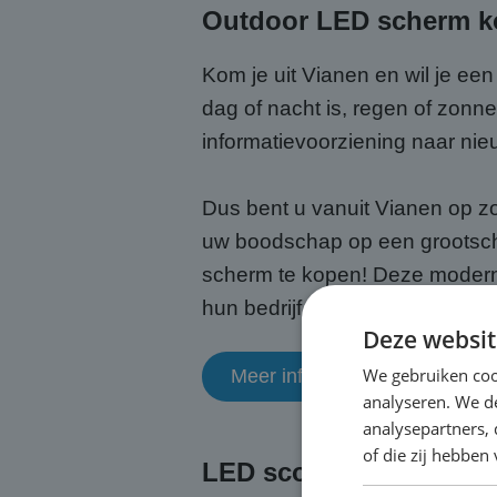
Outdoor LED scherm k
Kom je uit Vianen en wil je e
dag of nacht is, regen of zon
informatievoorziening naar ni
Dus bent u vanuit Vianen op z
uw boodschap op een grootsch
scherm te kopen! Deze moderne
hun bedrijf, evenement of bood
Deze websit
We gebruiken coo
Meer informatie
analyseren. We de
analysepartners,
of die zij hebbe
LED scorebord kopen i