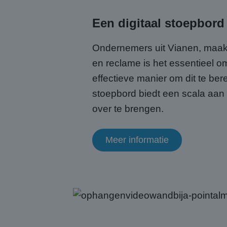
.abcs
Een digitaal stoepbord
IDE
Goog
.doub
Ondernemers uit Vianen, maak 
test_cookie
Goog
en reclame is het essentieel o
.doub
effectieve manier om dit te ber
SRM_B
Micr
Corp
stoepbord biedt een scala aa
.c.bi
over te brengen.
ANONCHK
Micr
Corp
.c.cla
Meer informatie
MR
Micr
Corp
.c.bi
MR
Micr
Corp
.c.cla
_clsk
Micr
.abcs