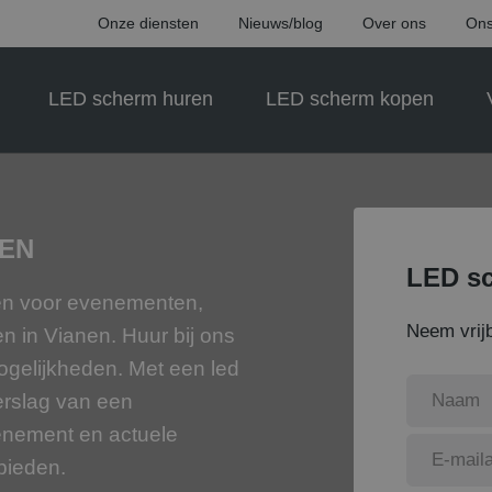
Onze diensten
Nieuws/blog
Over ons
Ons
LED scherm huren
LED scherm kopen
NEN
LED sc
gen voor evenementen,
Neem vrijb
en in Vianen. Huur bij ons
ogelijkheden. Met een led
erslag van een
enement en actuele
 bieden.