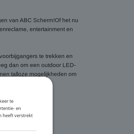
ngen van ABC Scherm!Of het nu
tenreclame, entertainment en
voorbijgangers te trekken en
eeg dan om een outdoor LED-
anen talloze mogelijkheden om
laten.
keer te
tentie- en
 heeft verstrekt