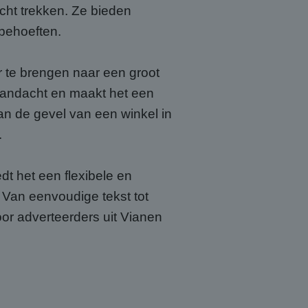
cht trekken. Ze bieden
Script.com-service
 onthouden. De
gbehoeften.
odzakelijk om
te brengen naar een groot
jving
e aandacht en maakt het een
aan de gevel van een winkel in
om de sessiestatus
.
 betrokkenheid op
functionaliteit te
l Analytics - wat
ebruikte
t het een flexibele en
ruikt om unieke
 een unieke
 gegenereerd
microsoft-scripts.
 Van eenvoudige tekst tot
en in elk
sen veel
zoekers-, sessie-
s kunnen worden
or adverteerders uit Vianen
serapporten van de
 een unieke
microsoft-scripts.
sen veel
s kunnen worden
ke advertenties
oor de