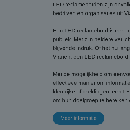
LED reclameborden zijn opvalle
CookieScriptConse
bedrijven en organisaties uit V
Een LED reclamebord is een m
Naam
publiek. Met zijn heldere verli
Naam
fp_user_id
Aanb
blijvende indruk. Of het nu lan
Naam
Dome
_ga_HQWRRK7W0D
Vianen, een LED reclamebord 
_clck
.abcs
_ga
Met de mogelijkheid om eenvou
MUID
Micr
Corp
effectieve manier om informat
.bin
kleurrijke afbeeldingen, een 
om hun doelgroep te bereiken 
MUID
Micr
Corp
.clar
Meer informatie
_uetsid
Micr
Corp