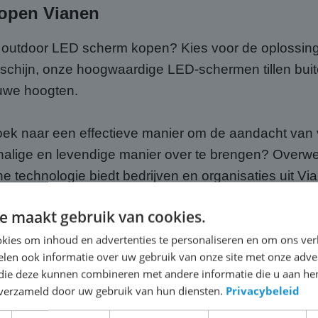
open Vianen
en outdoor LED scherm kopen? Kies voor de oplossi
neschijn, onze hoogwaardige LED-schermen tillen bui
euwe hoogten.
oek naar een effectieve manier om de aandacht van 
alige en levendige manier over te brengen? Overw
 technologie biedt bedrijven en organisaties uit Vi
schap te promoten en een blijvende indruk achter te 
e maakt gebruik van cookies.
kies om inhoud en advertenties te personaliseren en om ons ver
len ook informatie over uw gebruik van onze site met onze adver
 die deze kunnen combineren met andere informatie die u aan hen
n verzameld door uw gebruik van hun diensten.
Privacybeleid
n Vianen