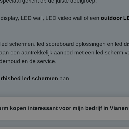
peciaal gericht op de juiste doelgroep.
isplay, LED wall, LED video wall of een
outdoor L
p led schermen, led scoreboard oplossingen en led dis
aan een aantrekkelijk aanbod met een led scherm van 
nderhoud en de service.
urbished led schermen
aan.
m kopen interessant voor mijn bedrijf in Vianen