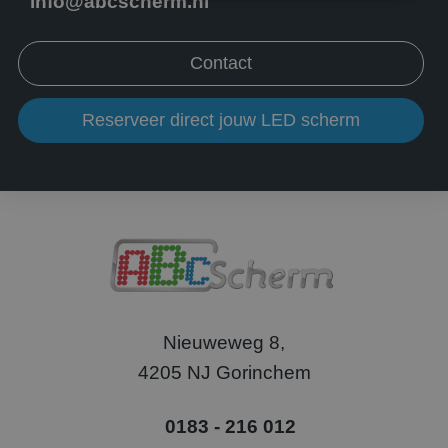
info@abcscherm.nl
Strikt noodzakelijk
Prestatie
Targeting
Contact
Functioneel
Niet-geclassificeerd
Strikt noodzakelijke cookies maken de
kernfunctionaliteiten van de website mogelijk, zoals
Reserveer direct jouw LED scherm
gebruikersaanmelding en accountbeheer. De
website kan niet goed worden gebruikt zonder de
strikt noodzakelijke cookies.
Aanbieder
/
Naam
Vervaldatum
Omsc
Domein
PHPSESSID
Sessie
Cook
PHP.net
gege
www.abcscherm.nl
appli
basis
taal. 
ident
alge
doele
Nieuweweg 8,
wordt
om va
4205 NJ Gorinchem
van
gebru
te o
Het i
0183 - 216 012
gesp