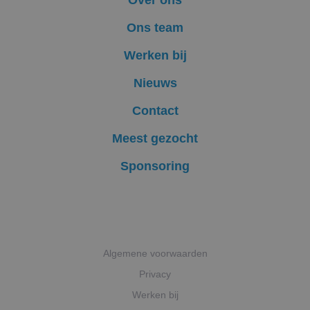
Over ons
Aanbieder
/
Naam
Vervaldatum
Omschrijving
Domein
Aanbieder
/
Naam
Vervaldatum
Omschrijvin
Ons team
Domein
fp_user_id
.abcscherm.nl
1 jaar 1
maand
_ga_HQWRRK7W0D
.abcscherm.nl
1 jaar 1
Deze cookie
Aanbieder
/
Werken bij
Naam
Vervaldatum
Omschrijving
maand
gebruikt do
Domein
Google Analy
om de sessi
Nieuws
_clck
.abcscherm.nl
1 jaar
Deze cookie word
te behouden
gebruikt om
gebruikersinteract
_ga
1 jaar 1
Deze cooki
Contact
Google LLC
en betrokkenheid
maand
is gekoppel
.abcscherm.nl
de website te vol
Google Univ
om de
Meest gezocht
Analytics - 
gebruikerservarin
belangrijke
websitefunctionali
is van de me
te verbeteren.
Sponsoring
algemeen
gebruikte
MUID
1 jaar
Deze cookie word
Microsoft
analyseservi
veel gebruikt door
Corporation
Google. Dez
mijn Microsoft als
.bing.com
cookie word
een unieke
gebruikt om
gebruikers-ID. Het
gebruikers t
kan worden ingest
onderschei
door ingesloten
door een
microsoft-scripts.
Algemene voorwaarden
willekeurig
Algemeen wordt
gegenereerd
aangenomen dat 
nummer toe
Privacy
synchroniseert tu
wijzen als kl
veel verschillende
Het is opg
Werken bij
Microsoft-domein
in elk
waardoor gebruik