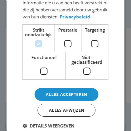
informatie die u aan hen heeft verstrekt of
die zij hebben verzameld door uw gebruik
van hun diensten.
Privacybeleid
Strikt
Prestatie
Targeting
noodzakelijk
Outdoor Totem met
kentekenherkenning:
Functioneel
Niet-
Optimale communicatie op
geclassificeerd
locatie
Lees dit bericht
ALLES ACCEPTEREN
ALLES AFWIJZEN
DETAILS WEERGEVEN
Meer nieuws