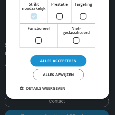
Strikt
Prestatie
Targeting
noodzakelijk
Functioneel
Niet-
geclassificeerd
SNEL EN EENVOUDIG EEN
OFFERTE AANVRAGEN
ALLES ACCEPTEREN
VRAAG VRIJBLIJVEND EEN OFFERTE AAN
ALLES AFWIJZEN
0183 - 216 012
info@abcscherm.nl
DETAILS WEERGEVEN
Contact
Strikt noodzakelijk
Prestatie
Targeting